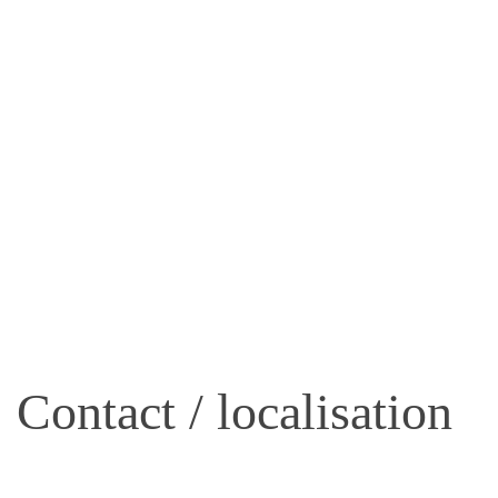
Équipements publics
Habitat
Industrie et Tertiaire
Loisirs et Culture
Petite enfance
Restauration
Seniors
Urbanisme
Espace pro
Contact / localisation