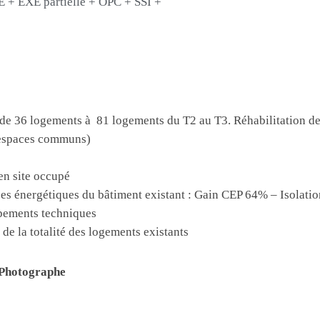
 + EXE partielle + OPC + SSI +
 de 36 logements à 81 logements du T2 au T3. Réhabilitation d
s espaces communs)
 en site occupé
s énergétiques du bâtiment existant : Gain CEP 64% – Isolation
ipements techniques
de la totalité des logements existants
 Photographe