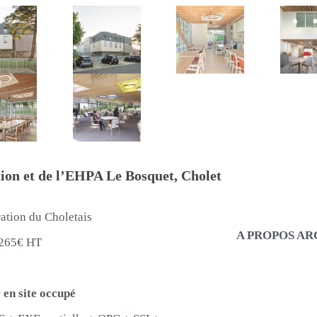
tion et
de l’EHPA Le Bosquet, Cholet
tion du Choletais
A PROPOS A
265€ HT
 en site occupé