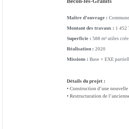
Bécon-les-Granits
Maître d’ouvrage :
Commune d
Montant des travaux :
1 452 
Superficie :
588 m² utiles crée
Réalisation :
2020
Missions :
Base + EXE partie
Détails du projet :
• Construction d’une nouvelle é
• Restructuration de l’ancienn