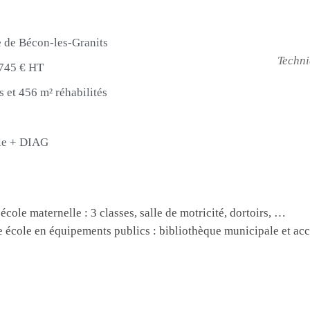
e Bécon-les-Granits
Techni
745 € HT
s et 456 m² réhabilités
lle + DIAG
cole maternelle : 3 classes, salle de motricité, dortoirs, …
e école en équipements publics : bibliothèque municipale et acc