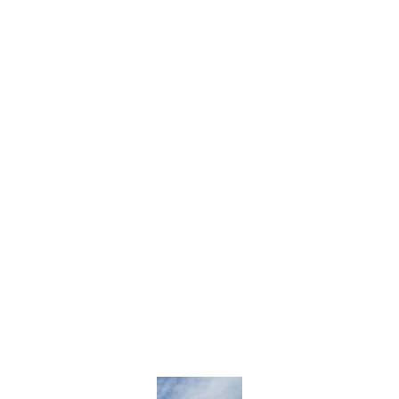
Équipements publics
Habitat
Industrie et Tertiaire
Loisirs et Culture
Petite enfance
Restauration
Seniors
Urbanisme
Espace pro